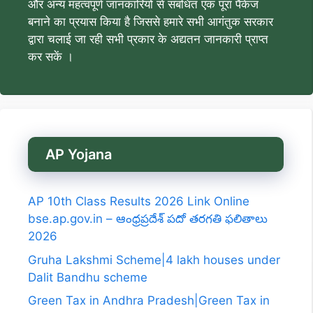
और अन्य महत्वपूर्ण जानकारियों से संबंधित एक पूरा पैकेज
बनाने का प्रयास किया है जिससे हमारे सभी आगंतुक सरकार
द्वारा चलाई जा रही सभी प्रकार के अद्यतन जानकारी प्राप्त
कर सकें ।
AP Yojana
AP 10th Class Results 2026 Link Online
bse.ap.gov.in – ఆంధ్రప్రదేశ్ పదో తరగతి ఫలితాలు
2026
Gruha Lakshmi Scheme|4 lakh houses under
Dalit Bandhu scheme
Green Tax in Andhra Pradesh|Green Tax in