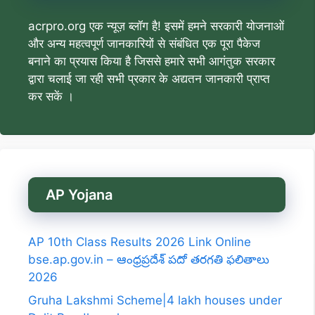
acrpro.org एक न्यूज़ ब्लॉग है! इसमें हमने सरकारी योजनाओं
और अन्य महत्वपूर्ण जानकारियों से संबंधित एक पूरा पैकेज
बनाने का प्रयास किया है जिससे हमारे सभी आगंतुक सरकार
द्वारा चलाई जा रही सभी प्रकार के अद्यतन जानकारी प्राप्त
कर सकें ।
AP Yojana
AP 10th Class Results 2026 Link Online
bse.ap.gov.in – ఆంధ్రప్రదేశ్ పదో తరగతి ఫలితాలు
2026
Gruha Lakshmi Scheme|4 lakh houses under