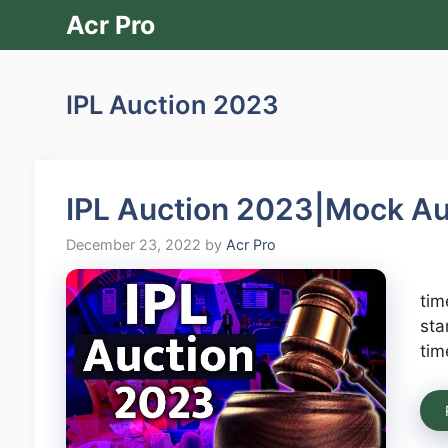
Skip
Acr Pro
to
content
IPL Auction 2023
IPL Auction 2023|Mock Au
December 23, 2022
by
Acr Pro
tim
sta
tim