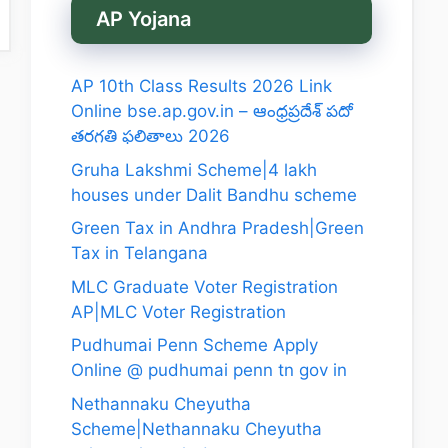
AP Yojana
AP 10th Class Results 2026 Link
Online bse.ap.gov.in – ఆంధ్రప్రదేశ్ పదో
తరగతి ఫలితాలు 2026
Gruha Lakshmi Scheme|4 lakh
houses under Dalit Bandhu scheme
Green Tax in Andhra Pradesh|Green
Tax in Telangana
MLC Graduate Voter Registration
AP|MLC Voter Registration
Pudhumai Penn Scheme Apply
Online @ pudhumai penn tn gov in
Nethannaku Cheyutha
Scheme|Nethannaku Cheyutha