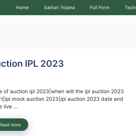
Home
Sarkari Yojana
Full Form
Tech
ction IPL 2023
e of auction ipl 2023|when will the ipl auction 2023
rt|ipl mock auction 2023|ipl auction 2023 date and
e live …
Read more