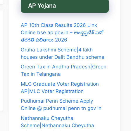
AP Yojana
AP 10th Class Results 2026 Link
Online bse.ap.gov.in – ఆంధ్రప్రదేశ్ పదో
తరగతి ఫలితాలు 2026
Gruha Lakshmi Scheme|4 lakh
houses under Dalit Bandhu scheme
Green Tax in Andhra Pradesh|Green
Tax in Telangana
MLC Graduate Voter Registration
AP|MLC Voter Registration
Pudhumai Penn Scheme Apply
Online @ pudhumai penn tn gov in
Nethannaku Cheyutha
Scheme|Nethannaku Cheyutha