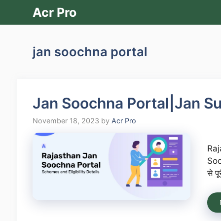
Skip
Acr Pro
to
content
jan soochna portal
Jan Soochna Portal|Jan Su
November 18, 2023
by
Acr Pro
Raj
Sooc
से प