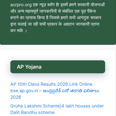
acrpro.org एक न्यूज़ ब्लॉग है! इसमें हमने सरकारी योजनाओं
और अन्य महत्वपूर्ण जानकारियों से संबंधित एक पूरा पैकेज
बनाने का प्रयास किया है जिससे हमारे सभी आगंतुक सरकार
द्वारा चलाई जा रही सभी प्रकार के अद्यतन जानकारी प्राप्त
कर सकें ।
AP Yojana
AP 10th Class Results 2026 Link Online
bse.ap.gov.in – ఆంధ్రప్రదేశ్ పదో తరగతి ఫలితాలు
2026
Gruha Lakshmi Scheme|4 lakh houses under
Dalit Bandhu scheme