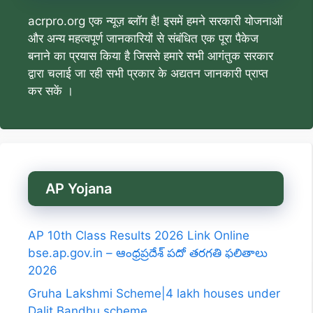
acrpro.org एक न्यूज़ ब्लॉग है! इसमें हमने सरकारी योजनाओं
और अन्य महत्वपूर्ण जानकारियों से संबंधित एक पूरा पैकेज
बनाने का प्रयास किया है जिससे हमारे सभी आगंतुक सरकार
द्वारा चलाई जा रही सभी प्रकार के अद्यतन जानकारी प्राप्त
कर सकें ।
AP Yojana
AP 10th Class Results 2026 Link Online
bse.ap.gov.in – ఆంధ్రప్రదేశ్ పదో తరగతి ఫలితాలు
2026
Gruha Lakshmi Scheme|4 lakh houses under
Dalit Bandhu scheme