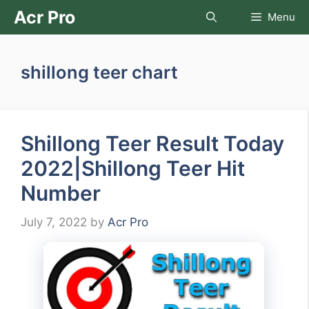
Skip
Acr Pro
Menu
to
content
shillong teer chart
Shillong Teer Result Today
2022|Shillong Teer Hit
Number
July 7, 2022
by
Acr Pro