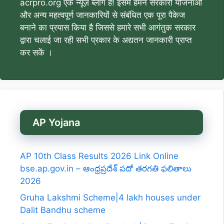
acrpro.org एक न्यूज़ ब्लॉग है! इसमें हमने सरकारी योजनाओं
और अन्य महत्वपूर्ण जानकारियों से संबंधित एक पूरा पैकेज
बनाने का प्रयास किया है जिससे हमारे सभी आगंतुक सरकार
द्वारा चलाई जा रही सभी प्रकार के अद्यतन जानकारी प्राप्त
कर सकें ।
AP Yojana
AP 10th Class Results 2026 Link Online
bse.ap.gov.in – ఆంధ్రప్రదేశ్ పదో తరగతి ఫలితాలు
2026
Gruha Lakshmi Scheme|4 lakh houses under
Dalit Bandhu scheme