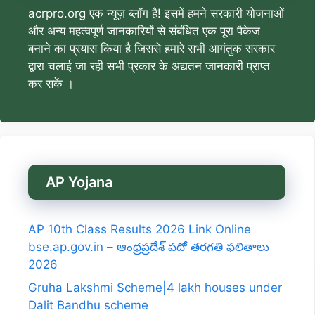
acrpro.org एक न्यूज़ ब्लॉग है! इसमें हमने सरकारी योजनाओं
और अन्य महत्वपूर्ण जानकारियों से संबंधित एक पूरा पैकेज
बनाने का प्रयास किया है जिससे हमारे सभी आगंतुक सरकार
द्वारा चलाई जा रही सभी प्रकार के अद्यतन जानकारी प्राप्त
कर सकें ।
AP Yojana
AP 10th Class Results 2026 Link Online
bse.ap.gov.in – ఆంధ్రప్రదేశ్ పదో తరగతి ఫలితాలు
2026
Gruha Lakshmi Scheme|4 lakh houses under
Dalit Bandhu scheme