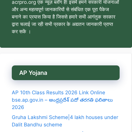
acrpro.org एक न्यूज़ ब्लॉग है! इसमें हमने सरकारी योजनाओं
और अन्य महत्वपूर्ण जानकारियों से संबंधित एक पूरा पैकेज
बनाने का प्रयास किया है जिससे हमारे सभी आगंतुक सरकार
द्वारा चलाई जा रही सभी प्रकार के अद्यतन जानकारी प्राप्त
कर सकें ।
AP Yojana
AP 10th Class Results 2026 Link Online
bse.ap.gov.in – ఆంధ్రప్రదేశ్ పదో తరగతి ఫలితాలు
2026
Gruha Lakshmi Scheme|4 lakh houses under
Dalit Bandhu scheme