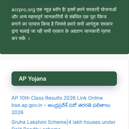
acrpro.org एक न्यूज़ ब्लॉग है! इसमें हमने सरकारी योजनाओं
और अन्य महत्वपूर्ण जानकारियों से संबंधित एक पूरा पैकेज
बनाने का प्रयास किया है जिससे हमारे सभी आगंतुक सरकार
द्वारा चलाई जा रही सभी प्रकार के अद्यतन जानकारी प्राप्त
कर सकें ।
AP Yojana
AP 10th Class Results 2026 Link Online
bse.ap.gov.in – ఆంధ్రప్రదేశ్ పదో తరగతి ఫలితాలు
2026
Gruha Lakshmi Scheme|4 lakh houses under