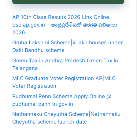
AP 10th Class Results 2026 Link Online
bse.ap.gov.in – ఆంధ్రప్రదేశ్ పదో తరగతి ఫలితాలు
2026
Gruha Lakshmi Scheme|4 lakh houses under
Dalit Bandhu scheme
Green Tax in Andhra Pradesh|Green Tax in
Telangana
MLC Graduate Voter Registration AP|MLC
Voter Registration
Pudhumai Penn Scheme Apply Online @
pudhumai penn tn gov in
Nethannaku Cheyutha Scheme|Nethannaku
Cheyutha scheme launch date