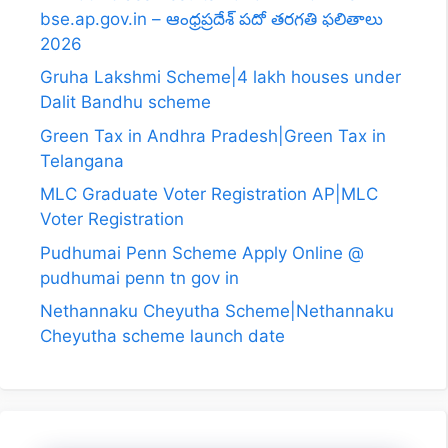
bse.ap.gov.in – ఆంధ్రప్రదేశ్ పదో తరగతి ఫలితాలు
2026
Gruha Lakshmi Scheme|4 lakh houses under
Dalit Bandhu scheme
Green Tax in Andhra Pradesh|Green Tax in
Telangana
MLC Graduate Voter Registration AP|MLC
Voter Registration
Pudhumai Penn Scheme Apply Online @
pudhumai penn tn gov in
Nethannaku Cheyutha Scheme|Nethannaku
Cheyutha scheme launch date