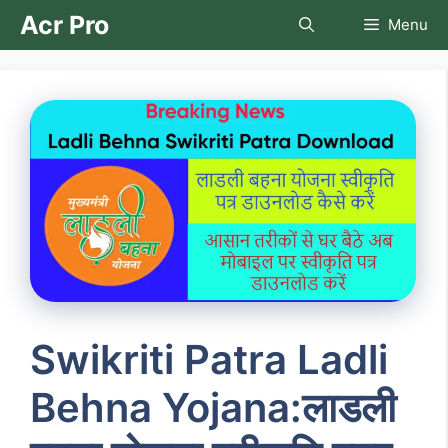
Skip
Acr Pro
Menu
to
content
Swikriti Patra Ladli
Behna Yojana:लाडली