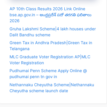
AP 10th Class Results 2026 Link Online
bse.ap.gov.in – ఆంధ్రప్రదేశ్ పదో తరగతి ఫలితాలు
2026
Gruha Lakshmi Scheme|4 lakh houses under
Dalit Bandhu scheme
Green Tax in Andhra Pradesh|Green Tax in
Telangana
MLC Graduate Voter Registration AP|MLC
Voter Registration
Pudhumai Penn Scheme Apply Online @
pudhumai penn tn gov in
Nethannaku Cheyutha Scheme|Nethannaku
Cheyutha scheme launch date