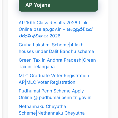
AP Yojana
AP 10th Class Results 2026 Link
Online bse.ap.gov.in – ఆంధ్రప్రదేశ్ పదో
తరగతి ఫలితాలు 2026
Gruha Lakshmi Scheme|4 lakh
houses under Dalit Bandhu scheme
Green Tax in Andhra Pradesh|Green
Tax in Telangana
MLC Graduate Voter Registration
AP|MLC Voter Registration
Pudhumai Penn Scheme Apply
Online @ pudhumai penn tn gov in
Nethannaku Cheyutha
Scheme|Nethannaku Cheyutha