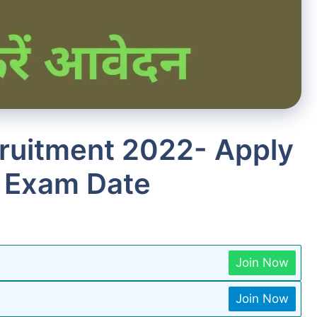
uitment 2022- Apply
n, Exam Date
Join Now
Join Now