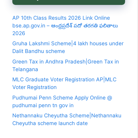
AP 10th Class Results 2026 Link Online
bse.ap.gov.in – ఆంధ్రప్రదేశ్ పదో తరగతి ఫలితాలు
2026
Gruha Lakshmi Scheme|4 lakh houses under
Dalit Bandhu scheme
Green Tax in Andhra Pradesh|Green Tax in
Telangana
MLC Graduate Voter Registration AP|MLC
Voter Registration
Pudhumai Penn Scheme Apply Online @
pudhumai penn tn gov in
Nethannaku Cheyutha Scheme|Nethannaku
Cheyutha scheme launch date