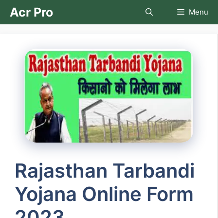
Skip
Acr Pro
Menu
to
content
Rajasthan Tarbandi
Yojana Online Form
2023