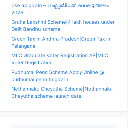
bse.ap.gov.in – ఆంధ్రప్రదేశ్ పదో తరగతి ఫలితాలు
2026
Gruha Lakshmi Scheme|4 lakh houses under
Dalit Bandhu scheme
Green Tax in Andhra Pradesh|Green Tax in
Telangana
MLC Graduate Voter Registration AP|MLC
Voter Registration
Pudhumai Penn Scheme Apply Online @
pudhumai penn tn gov in
Nethannaku Cheyutha Scheme|Nethannaku
Cheyutha scheme launch date