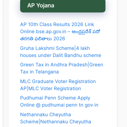
AP Yojana
AP 10th Class Results 2026 Link
Online bse.ap.gov.in – ఆంధ్రప్రదేశ్ పదో
తరగతి ఫలితాలు 2026
Gruha Lakshmi Scheme|4 lakh
houses under Dalit Bandhu scheme
Green Tax in Andhra Pradesh|Green
Tax in Telangana
MLC Graduate Voter Registration
AP|MLC Voter Registration
Pudhumai Penn Scheme Apply
Online @ pudhumai penn tn gov in
Nethannaku Cheyutha
Scheme|Nethannaku Cheyutha