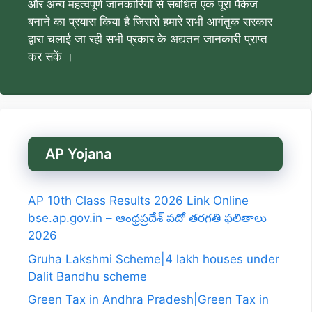
और अन्य महत्वपूर्ण जानकारियों से संबंधित एक पूरा पैकेज
बनाने का प्रयास किया है जिससे हमारे सभी आगंतुक सरकार
द्वारा चलाई जा रही सभी प्रकार के अद्यतन जानकारी प्राप्त
कर सकें ।
AP Yojana
AP 10th Class Results 2026 Link Online
bse.ap.gov.in – ఆంధ్రప్రదేశ్ పదో తరగతి ఫలితాలు
2026
Gruha Lakshmi Scheme|4 lakh houses under
Dalit Bandhu scheme
Green Tax in Andhra Pradesh|Green Tax in