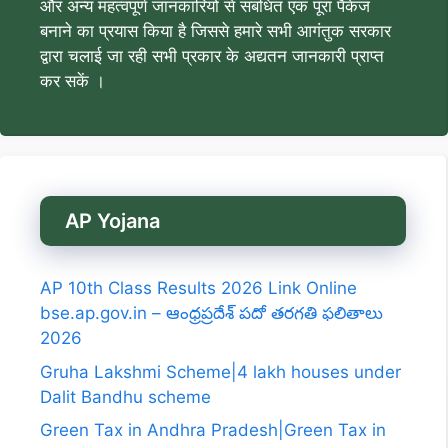
और अन्य महत्वपूर्ण जानकारियों से संबंधित एक पूरा पैकेज
बनाने का प्रयास किया है जिससे हमारे सभी आगंतुक सरकार
द्वारा चलाई जा रही सभी प्रकार के अद्यतन जानकारी प्राप्त
कर सकें ।
AP Yojana
AP 10th Class Results 2026 Link Online
bse.ap.gov.in – ఆంధ్రప్రదేశ్ పదో తరగతి ఫలితాలు
2026
Gruha Lakshmi Scheme|4 lakh houses under
Dalit Bandhu scheme
Green Tax in Andhra Pradesh|Green Tax in