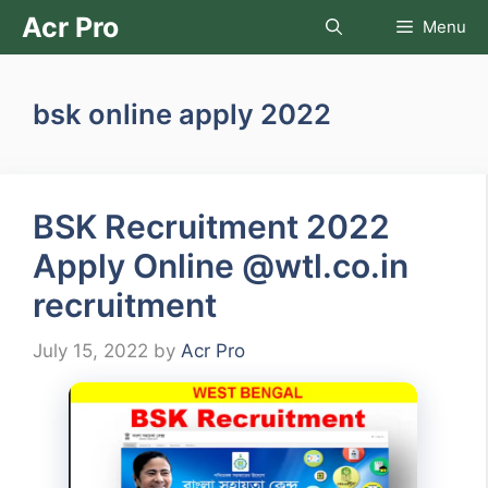
Skip
Acr Pro
Menu
to
content
bsk online apply 2022
BSK Recruitment 2022
Apply Online @wtl.co.in
recruitment
July 15, 2022
by
Acr Pro