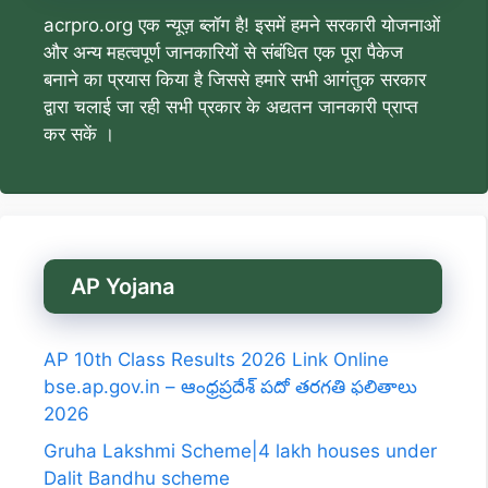
acrpro.org एक न्यूज़ ब्लॉग है! इसमें हमने सरकारी योजनाओं
और अन्य महत्वपूर्ण जानकारियों से संबंधित एक पूरा पैकेज
बनाने का प्रयास किया है जिससे हमारे सभी आगंतुक सरकार
द्वारा चलाई जा रही सभी प्रकार के अद्यतन जानकारी प्राप्त
कर सकें ।
AP Yojana
AP 10th Class Results 2026 Link Online
bse.ap.gov.in – ఆంధ్రప్రదేశ్ పదో తరగతి ఫలితాలు
2026
Gruha Lakshmi Scheme|4 lakh houses under
Dalit Bandhu scheme