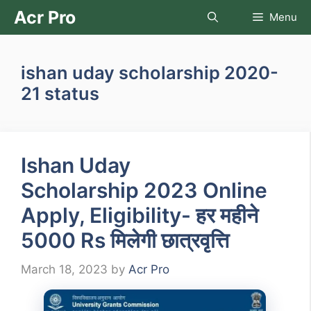
Skip
Acr Pro
Menu
to
content
ishan uday scholarship 2020-
21 status
Ishan Uday
Scholarship 2023 Online
Apply, Eligibility- हर महीने
5000 Rs मिलेगी छात्रवृत्ति
March 18, 2023
by
Acr Pro