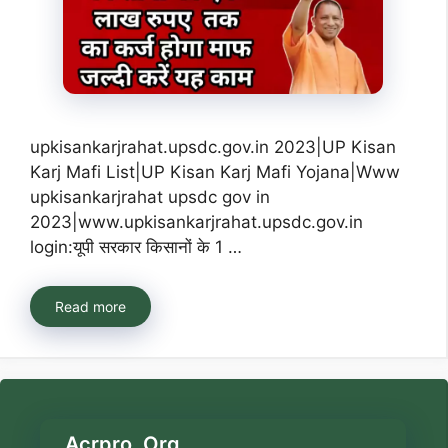
upkisankarjrahat.upsdc.gov.in 2023|UP Kisan
Karj Mafi List|UP Kisan Karj Mafi Yojana|Www
upkisankarjrahat upsdc gov in
2023|www.upkisankarjrahat.upsdc.gov.in
login:यूपी सरकार किसानों के 1 …
Read more
Acrpro. Org