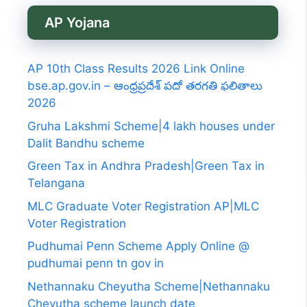
AP Yojana
AP 10th Class Results 2026 Link Online
bse.ap.gov.in – ఆంధ్రప్రదేశ్ పదో తరగతి ఫలితాలు
2026
Gruha Lakshmi Scheme|4 lakh houses under
Dalit Bandhu scheme
Green Tax in Andhra Pradesh|Green Tax in
Telangana
MLC Graduate Voter Registration AP|MLC
Voter Registration
Pudhumai Penn Scheme Apply Online @
pudhumai penn tn gov in
Nethannaku Cheyutha Scheme|Nethannaku
Cheyutha scheme launch date