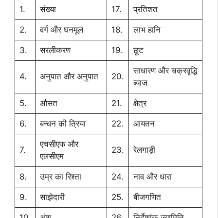
1.
संख्या
17.
प्रतिशत
2.
वर्ग और घनमूल
18.
लाभ हानि
3.
सरलीकरण
19.
छूट
साधारण और चक्रवृद्धि
4.
अनुपात और अनुपात
20.
ब्याज
5.
औसत
21.
क्षेत्र
6.
बन्धन की त्रिया
22.
आयतन
एचसीएफ और
7.
23.
रेलगाड़ी
एलसीएम
8.
उम्र का रिश्ता
24.
नाव और धारा
9.
साझेदारी
25.
बीजगणित
10.
अंश
26.
निर्देशांक ज्यामिति