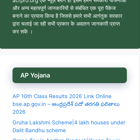
acrpro.org एक न्यूज़ ब्लॉग है! इसमें हमने सरकारी योजनाओं
और अन्य महत्वपूर्ण जानकारियों से संबंधित एक पूरा पैकेज
बनाने का प्रयास किया है जिससे हमारे सभी आगंतुक सरकार
द्वारा चलाई जा रही सभी प्रकार के अद्यतन जानकारी प्राप्त
कर सकें ।
AP Yojana
AP 10th Class Results 2026 Link Online
bse.ap.gov.in – ఆంధ్రప్రదేశ్ పదో తరగతి ఫలితాలు
2026
Gruha Lakshmi Scheme|4 lakh houses under
Dalit Bandhu scheme