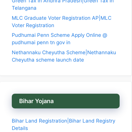
Green Tax in Andhra Pradesh|Green Tax in
Telangana
MLC Graduate Voter Registration AP|MLC
Voter Registration
Pudhumai Penn Scheme Apply Online @
pudhumai penn tn gov in
Nethannaku Cheyutha Scheme|Nethannaku
Cheyutha scheme launch date
Bihar Yojana
Bihar Land Registration|Bihar Land Registry
Details