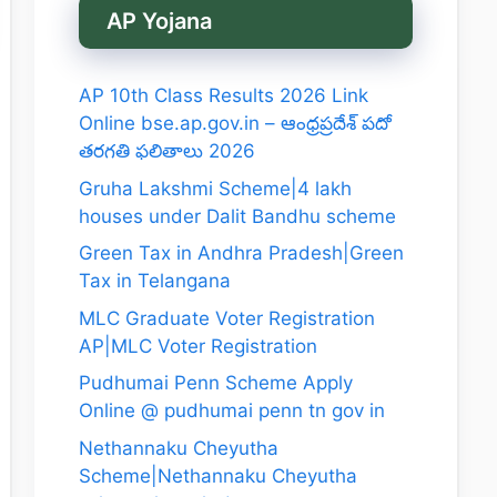
AP Yojana
AP 10th Class Results 2026 Link
Online bse.ap.gov.in – ఆంధ్రప్రదేశ్ పదో
తరగతి ఫలితాలు 2026
Gruha Lakshmi Scheme|4 lakh
houses under Dalit Bandhu scheme
Green Tax in Andhra Pradesh|Green
Tax in Telangana
MLC Graduate Voter Registration
AP|MLC Voter Registration
Pudhumai Penn Scheme Apply
Online @ pudhumai penn tn gov in
Nethannaku Cheyutha
Scheme|Nethannaku Cheyutha