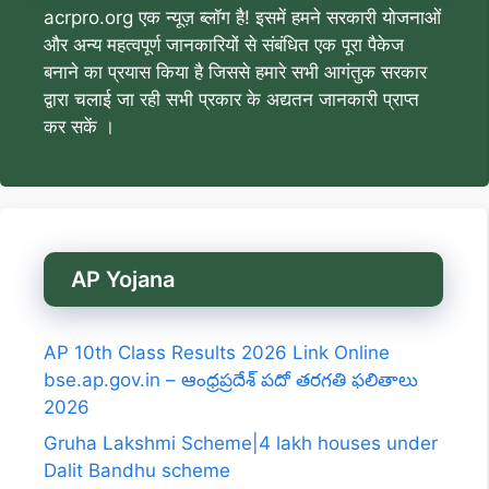
acrpro.org एक न्यूज़ ब्लॉग है! इसमें हमने सरकारी योजनाओं
और अन्य महत्वपूर्ण जानकारियों से संबंधित एक पूरा पैकेज
बनाने का प्रयास किया है जिससे हमारे सभी आगंतुक सरकार
द्वारा चलाई जा रही सभी प्रकार के अद्यतन जानकारी प्राप्त
कर सकें ।
AP Yojana
AP 10th Class Results 2026 Link Online
bse.ap.gov.in – ఆంధ్రప్రదేశ్ పదో తరగతి ఫలితాలు
2026
Gruha Lakshmi Scheme|4 lakh houses under
Dalit Bandhu scheme