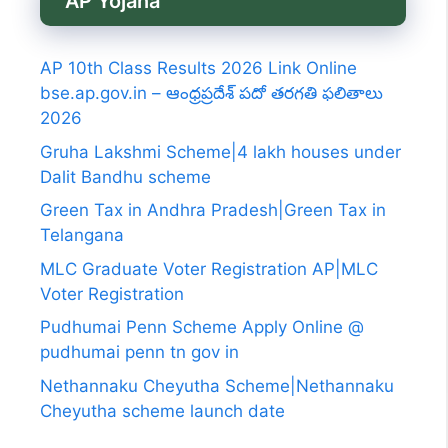
AP Yojana
AP 10th Class Results 2026 Link Online
bse.ap.gov.in – ఆంధ్రప్రదేశ్ పదో తరగతి ఫలితాలు
2026
Gruha Lakshmi Scheme|4 lakh houses under
Dalit Bandhu scheme
Green Tax in Andhra Pradesh|Green Tax in
Telangana
MLC Graduate Voter Registration AP|MLC
Voter Registration
Pudhumai Penn Scheme Apply Online @
pudhumai penn tn gov in
Nethannaku Cheyutha Scheme|Nethannaku
Cheyutha scheme launch date