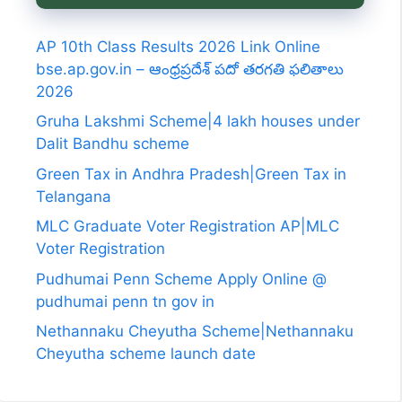
AP 10th Class Results 2026 Link Online
bse.ap.gov.in – ఆంధ్రప్రదేశ్ పదో తరగతి ఫలితాలు
2026
Gruha Lakshmi Scheme|4 lakh houses under
Dalit Bandhu scheme
Green Tax in Andhra Pradesh|Green Tax in
Telangana
MLC Graduate Voter Registration AP|MLC
Voter Registration
Pudhumai Penn Scheme Apply Online @
pudhumai penn tn gov in
Nethannaku Cheyutha Scheme|Nethannaku
Cheyutha scheme launch date